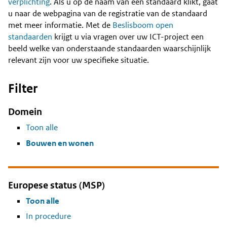
Content
verplichting
. Als u op de naam van een standaard klikt, gaat
u naar de webpagina van de registratie van de standaard
met meer informatie. Met de
Beslisboom open
standaarden
krijgt u via vragen over uw ICT-project een
beeld welke van onderstaande standaarden waarschijnlijk
relevant zijn voor uw specifieke situatie.
Filter
Domein
Toon alle
Bouwen en wonen
Europese status (MSP)
Toon alle
In procedure