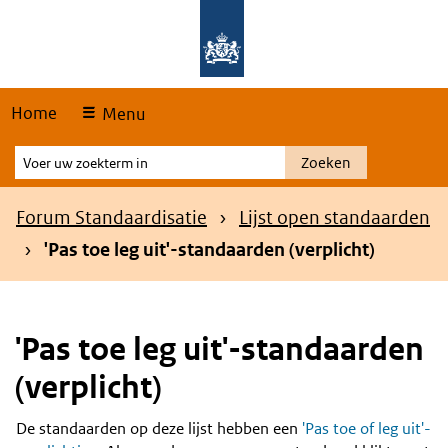
Skip
Overslaan en naar de hoofdnavigatie gaan
Overslaan en naar de inhoud gaan
links
Home
Menu
Voer
Zoeken
uw
zoekterm
Kruimelpad
Forum Standaardisatie
Lijst open standaarden
in
'Pas toe leg uit'-standaarden (verplicht)
'Pas toe leg uit'-standaarden
(verplicht)
De standaarden op deze lijst hebben een
'Pas toe of leg uit'-