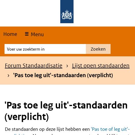
Skip
Overslaan en naar de hoofdnavigatie gaan
Overslaan en naar de inhoud gaan
links
Home
Menu
Voer
Zoeken
uw
zoekterm
Kruimelpad
Forum Standaardisatie
Lijst open standaarden
in
'Pas toe leg uit'-standaarden (verplicht)
'Pas toe leg uit'-standaarden
(verplicht)
De standaarden op deze lijst hebben een
'Pas toe of leg uit'-