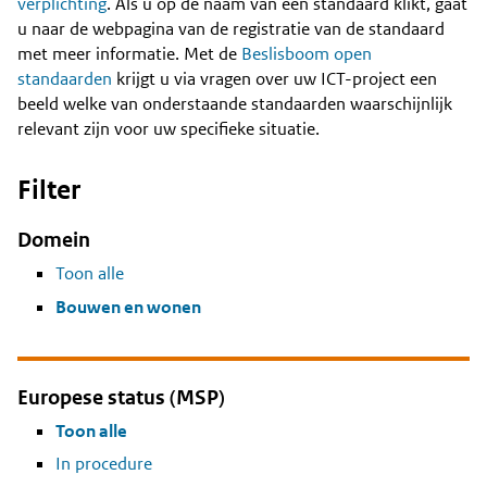
Content
verplichting
. Als u op de naam van een standaard klikt, gaat
u naar de webpagina van de registratie van de standaard
met meer informatie. Met de
Beslisboom open
standaarden
krijgt u via vragen over uw ICT-project een
beeld welke van onderstaande standaarden waarschijnlijk
relevant zijn voor uw specifieke situatie.
Filter
Domein
Toon alle
Bouwen en wonen
Europese status (MSP)
Toon alle
In procedure