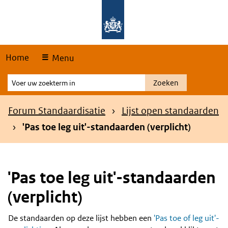
Skip
Overslaan en naar de hoofdnavigatie gaan
Overslaan en naar de inhoud gaan
links
Home
Menu
Voer
Zoeken
uw
zoekterm
Kruimelpad
Forum Standaardisatie
Lijst open standaarden
in
'Pas toe leg uit'-standaarden (verplicht)
'Pas toe leg uit'-standaarden
(verplicht)
De standaarden op deze lijst hebben een
'Pas toe of leg uit'-