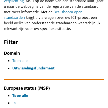
Content
verplichting
. Als u op de naam van een standaard klikt, gaat
u naar de webpagina van de registratie van de standaard
met meer informatie. Met de
Beslisboom open
standaarden
krijgt u via vragen over uw ICT-project een
beeld welke van onderstaande standaarden waarschijnlijk
relevant zijn voor uw specifieke situatie.
Filter
Domein
Toon alle
Uitwisselingsfundament
Europese status (MSP)
Toon alle
Ja