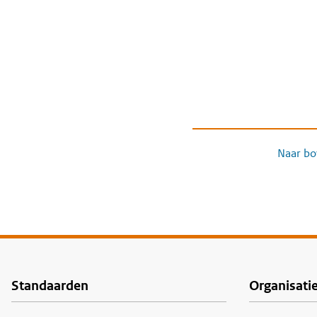
Naar bo
Standaarden
Organisati
Voet