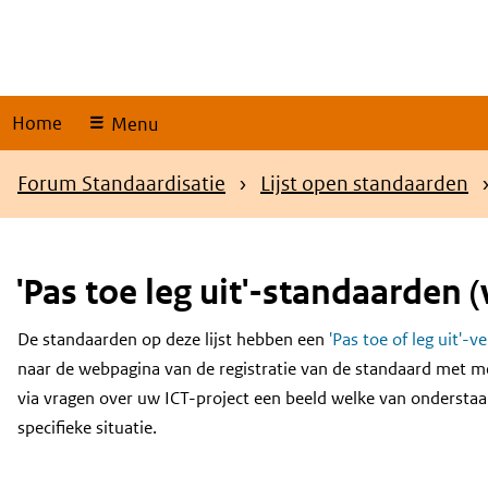
Skip
links
Home
Menu
Kruimelpad
Forum Standaardisatie
Lijst open standaarden
'Pas toe leg uit'-standaarden (
De standaarden op deze lijst hebben een
'Pas toe of leg uit'-v
Content
naar de webpagina van de registratie van de standaard met m
via vragen over uw ICT-project een beeld welke van onderstaa
specifieke situatie.