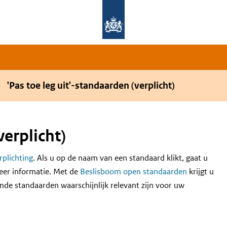
Overslaan en naar de hoofdnavigatie gaan
Overslaan en naar de inhoud gaan
'Pas toe leg uit'-standaarden (verplicht)
verplicht)
erplichting
. Als u op de naam van een standaard klikt, gaat u
eer informatie. Met de
Beslisboom open standaarden
krijgt u
nde standaarden waarschijnlijk relevant zijn voor uw