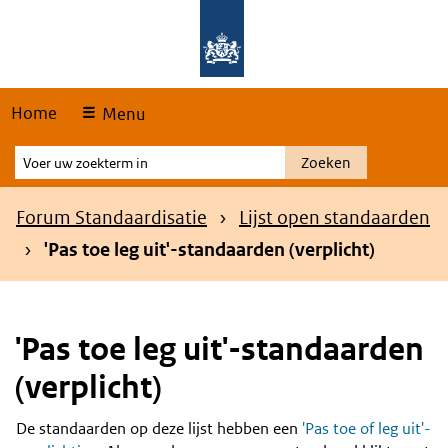
Skip
Overslaan en naar de hoofdnavigatie gaan
Overslaan en naar de inhoud gaan
links
Home
Menu
Voer
Zoeken
uw
zoekterm
Kruimelpad
Forum Standaardisatie
Lijst open standaarden
in
'Pas toe leg uit'-standaarden (verplicht)
'Pas toe leg uit'-standaarden
(verplicht)
De standaarden op deze lijst hebben een
'Pas toe of leg uit'-