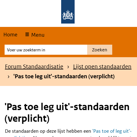
Skip
Overslaan en naar de hoofdnavigatie gaan
Overslaan en naar de inhoud gaan
links
Home
Menu
Voer
Zoeken
uw
zoekterm
Kruimelpad
Forum Standaardisatie
Lijst open standaarden
in
'Pas toe leg uit'-standaarden (verplicht)
'Pas toe leg uit'-standaarden
(verplicht)
De standaarden op deze lijst hebben een
'Pas toe of leg uit'-