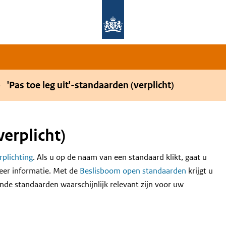
Overslaan en naar de hoofdnavigatie gaan
Overslaan en naar de inhoud gaan
'Pas toe leg uit'-standaarden (verplicht)
verplicht)
erplichting
. Als u op de naam van een standaard klikt, gaat u
eer informatie. Met de
Beslisboom open standaarden
krijgt u
nde standaarden waarschijnlijk relevant zijn voor uw