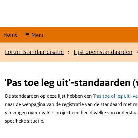
Skip
links
Home
Menu
Kruimelpad
Forum Standaardisatie
Lijst open standaarden
'Pas toe leg uit'-standaarden (
De standaarden op deze lijst hebben een
'Pas toe of leg uit'-v
Content
naar de webpagina van de registratie van de standaard met m
via vragen over uw ICT-project een beeld welke van onderstaa
specifieke situatie.