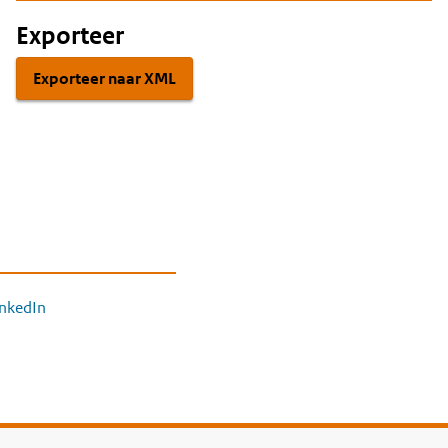
Exporteer
Exporteer naar XML
inkedIn