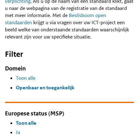
Content
verplichting
. Als u op de naam van een standaard klikt, gaat
u naar de webpagina van de registratie van de standaard
met meer informatie. Met de
Beslisboom open
standaarden
krijgt u via vragen over uw ICT-project een
beeld welke van onderstaande standaarden waarschijnlijk
relevant zijn voor uw specifieke situatie.
Filter
Domein
Toon alle
Openbaar en toegankelijk
Europese status (MSP)
Toon alle
Ja