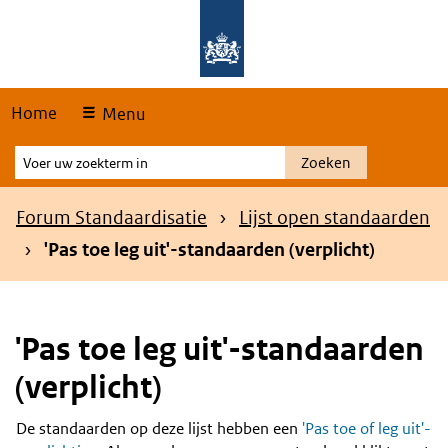
Skip
Overslaan en naar de hoofdnavigatie gaan
Overslaan en naar de inhoud gaan
links
Home
Menu
Voer
Zoeken
uw
zoekterm
Kruimelpad
Forum Standaardisatie
Lijst open standaarden
in
'Pas toe leg uit'-standaarden (verplicht)
'Pas toe leg uit'-standaarden
(verplicht)
De standaarden op deze lijst hebben een
'Pas toe of leg uit'-