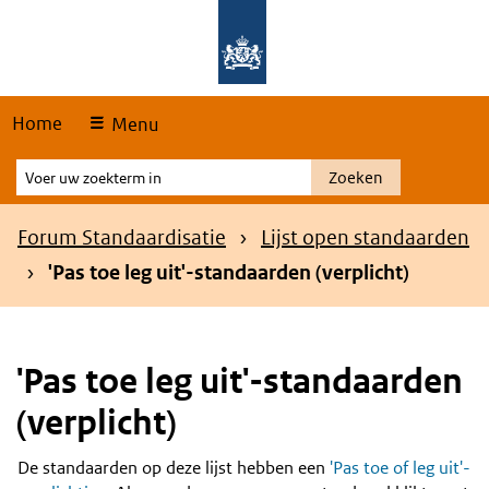
Skip
Overslaan en naar de hoofdnavigatie gaan
Overslaan en naar de inhoud gaan
links
Home
Menu
Voer
Zoeken
uw
zoekterm
Kruimelpad
Forum Standaardisatie
Lijst open standaarden
in
'Pas toe leg uit'-standaarden (verplicht)
'Pas toe leg uit'-standaarden
(verplicht)
De standaarden op deze lijst hebben een
'Pas toe of leg uit'-