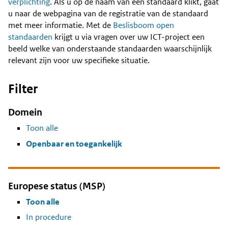
Content
verplichting
. Als u op de naam van een standaard klikt, gaat
u naar de webpagina van de registratie van de standaard
met meer informatie. Met de
Beslisboom open
standaarden
krijgt u via vragen over uw ICT-project een
beeld welke van onderstaande standaarden waarschijnlijk
relevant zijn voor uw specifieke situatie.
Filter
Domein
Toon alle
Openbaar en toegankelijk
Europese status (MSP)
Toon alle
In procedure