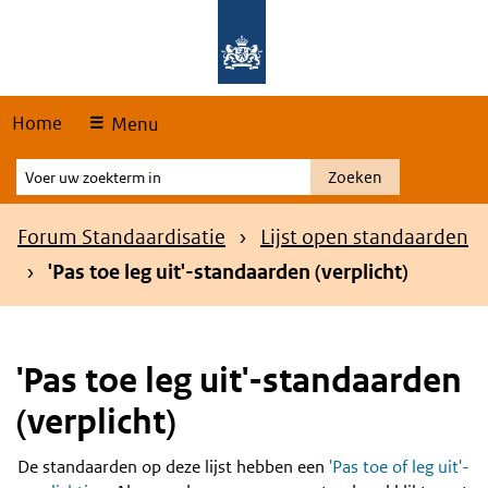
Skip
Overslaan en naar de hoofdnavigatie gaan
Overslaan en naar de inhoud gaan
links
Home
Menu
Voer
Zoeken
uw
zoekterm
Kruimelpad
Forum Standaardisatie
Lijst open standaarden
in
'Pas toe leg uit'-standaarden (verplicht)
'Pas toe leg uit'-standaarden
(verplicht)
De standaarden op deze lijst hebben een
'Pas toe of leg uit'-