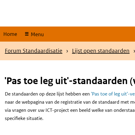
Skip
links
Home
Menu
Kruimelpad
Forum Standaardisatie
Lijst open standaarden
'Pas toe leg uit'-standaarden (
De standaarden op deze lijst hebben een
'Pas toe of leg uit'-v
Content
naar de webpagina van de registratie van de standaard met m
via vragen over uw ICT-project een beeld welke van onderstaa
specifieke situatie.