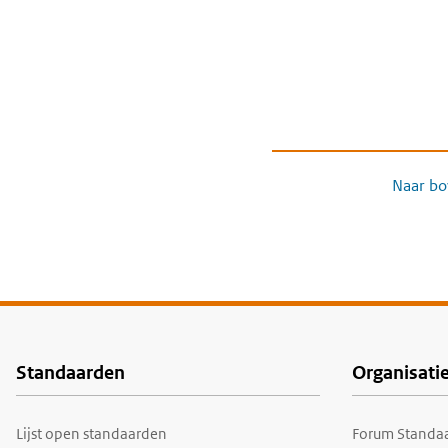
Naar bo
Standaarden
Organisati
Voet
Lijst open standaarden
Forum Standaa