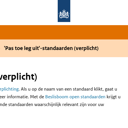
Overslaan en naar de hoofdnavigatie gaan
Overslaan en naar de inhoud gaan
'Pas toe leg uit'-standaarden (verplicht)
verplicht)
erplichting
. Als u op de naam van een standaard klikt, gaat u
eer informatie. Met de
Beslisboom open standaarden
krijgt u
nde standaarden waarschijnlijk relevant zijn voor uw