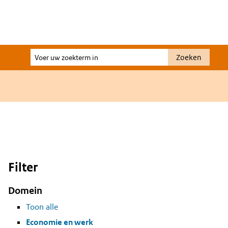
Voer
Zoeken
uw
zoekterm
in
Filter
Domein
Toon alle
Economie en werk