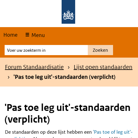
Skip
Overslaan en naar de hoofdnavigatie gaan
Overslaan en naar de inhoud gaan
links
Home
Menu
Voer
Zoeken
uw
zoekterm
Kruimelpad
Forum Standaardisatie
Lijst open standaarden
in
'Pas toe leg uit'-standaarden (verplicht)
'Pas toe leg uit'-standaarden
(verplicht)
De standaarden op deze lijst hebben een
'Pas toe of leg uit'-