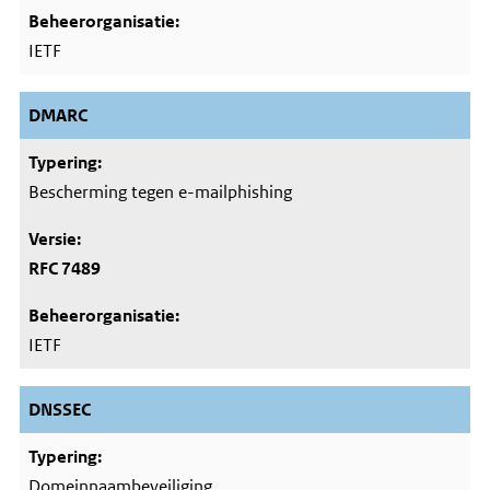
IETF
DMARC
Bescherming tegen e-mailphishing
RFC 7489
IETF
DNSSEC
Domeinnaambeveiliging