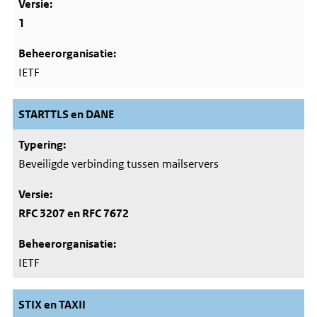
1
IETF
STARTTLS en DANE
Beveiligde verbinding tussen mailservers
RFC 3207 en RFC 7672
IETF
STIX en TAXII