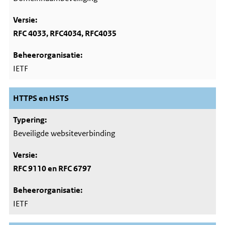
RFC 4033, RFC4034, RFC4035
IETF
HTTPS en HSTS
Beveiligde websiteverbinding
RFC 9110 en RFC 6797
IETF