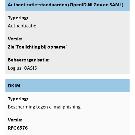
Authenticatie-standaarden (OpenID.NLGov en SAML)
Authenticatie
Zie 'Toelichting bij opname'
Logius, OASIS
DKIM
Bescherming tegen e-mailphishing
RFC 6376