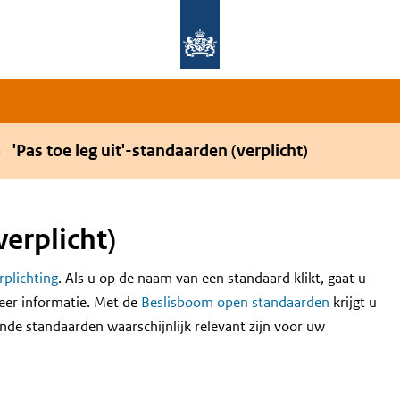
Overslaan en naar de hoofdnavigatie gaan
Overslaan en naar de inhoud gaan
'Pas toe leg uit'-standaarden (verplicht)
verplicht)
erplichting
. Als u op de naam van een standaard klikt, gaat u
eer informatie. Met de
Beslisboom open standaarden
krijgt u
nde standaarden waarschijnlijk relevant zijn voor uw