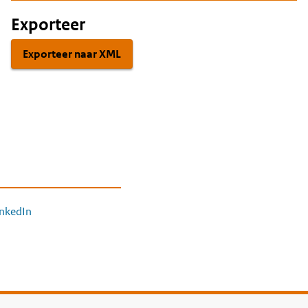
Exporteer
Exporteer naar XML
inkedIn