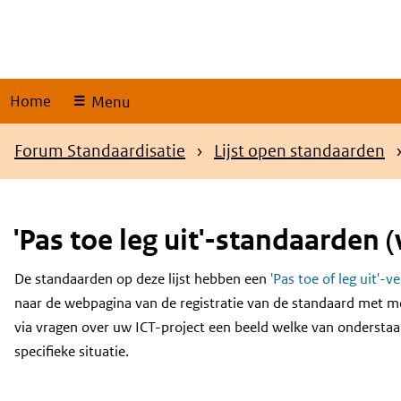
Skip
links
Home
Menu
Kruimelpad
Forum Standaardisatie
Lijst open standaarden
'Pas toe leg uit'-standaarden (
De standaarden op deze lijst hebben een
'Pas toe of leg uit'-v
Content
naar de webpagina van de registratie van de standaard met m
via vragen over uw ICT-project een beeld welke van onderstaa
specifieke situatie.