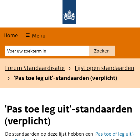
Skip
Overslaan en naar de hoofdnavigatie gaan
Overslaan en naar de inhoud gaan
links
Home
Menu
Voer
Zoeken
uw
zoekterm
Kruimelpad
Forum Standaardisatie
Lijst open standaarden
in
'Pas toe leg uit'-standaarden (verplicht)
'Pas toe leg uit'-standaarden
(verplicht)
De standaarden op deze lijst hebben een
'Pas toe of leg uit'-