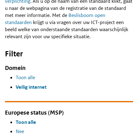
Content
verplichting
. Als u op de naam van een standaard klikt, gaat
u naar de webpagina van de registratie van de standaard
met meer informatie. Met de
Beslisboom open
standaarden
krijgt u via vragen over uw ICT-project een
beeld welke van onderstaande standaarden waarschijnlijk
relevant zijn voor uw specifieke situatie.
Filter
Domein
Toon alle
Veilig internet
Europese status (MSP)
Toon alle
Nee