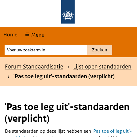
Skip
Overslaan en naar de hoofdnavigatie gaan
Overslaan en naar de inhoud gaan
links
Home
Menu
Voer
Zoeken
uw
zoekterm
Kruimelpad
Forum Standaardisatie
Lijst open standaarden
in
'Pas toe leg uit'-standaarden (verplicht)
'Pas toe leg uit'-standaarden
(verplicht)
De standaarden op deze lijst hebben een
'Pas toe of leg uit'-