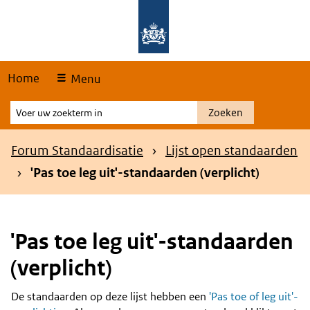
Skip
Overslaan en naar de hoofdnavigatie gaan
Overslaan en naar de inhoud gaan
links
Home
Menu
Voer
Zoeken
uw
zoekterm
Kruimelpad
Forum Standaardisatie
Lijst open standaarden
in
'Pas toe leg uit'-standaarden (verplicht)
'Pas toe leg uit'-standaarden
(verplicht)
De standaarden op deze lijst hebben een
'Pas toe of leg uit'-