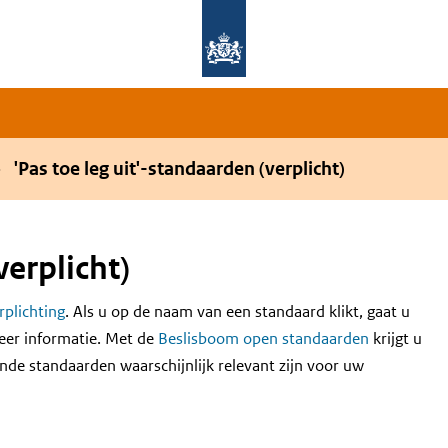
Overslaan en naar de hoofdnavigatie gaan
Overslaan en naar de inhoud gaan
'Pas toe leg uit'-standaarden (verplicht)
verplicht)
erplichting
. Als u op de naam van een standaard klikt, gaat u
eer informatie. Met de
Beslisboom open standaarden
krijgt u
nde standaarden waarschijnlijk relevant zijn voor uw