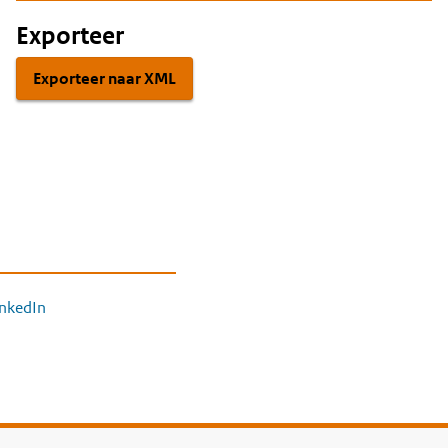
Exporteer
Exporteer naar XML
inkedIn