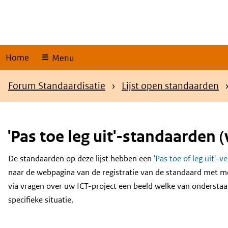
Skip
links
Home
Menu
Kruimelpad
Forum Standaardisatie
Lijst open standaarden
'Pas toe leg uit'-standaarden (
De standaarden op deze lijst hebben een
'Pas toe of leg uit'-v
Content
naar de webpagina van de registratie van de standaard met m
via vragen over uw ICT-project een beeld welke van onderstaa
specifieke situatie.