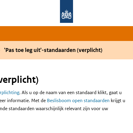
Overslaan en naar de hoofdnavigatie gaan
Overslaan en naar de inhoud gaan
'Pas toe leg uit'-standaarden (verplicht)
verplicht)
erplichting
. Als u op de naam van een standaard klikt, gaat u
eer informatie. Met de
Beslisboom open standaarden
krijgt u
nde standaarden waarschijnlijk relevant zijn voor uw