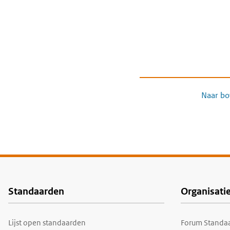
Naar bo
Standaarden
Organisati
Voet
Lijst open standaarden
Forum Standaa