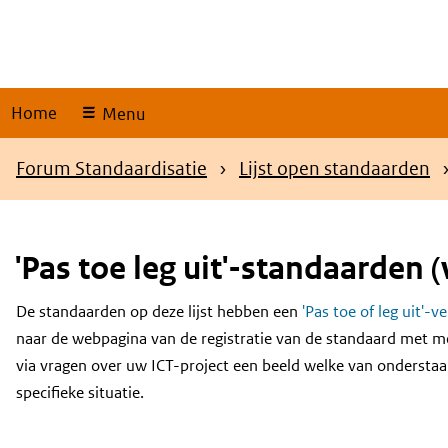
Skip
links
Home
Menu
Kruimelpad
Forum Standaardisatie
Lijst open standaarden
'Pas toe leg uit'-standaarden (
De standaarden op deze lijst hebben een
'Pas toe of leg uit'-v
Content
naar de webpagina van de registratie van de standaard met m
via vragen over uw ICT-project een beeld welke van onderstaa
specifieke situatie.